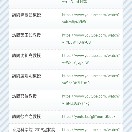
v=rptNsivLHXQ
訪問陳繁昌教授
https://www.youtube.com/watch?
v=kZy8y4jVk5E
訪問葉玉如教授
https://www.youtube.com/watch?
v=7D8WHORr-U8
訪問沈祖堯教授
https://www.youtube.com/watch?
v=WSeYgvg3aWI
訪問盧煜明教授
https://www.youtube.com/watch?
v=SZgIYn7U1m0
訪問郭位教授
https://www.youtube.com/watch?
v=aNUJ8s9Yhkg
訪問徐立之教授
https://youtu.be/g8ToumGCoLk
香港科學院–2019冠狀病
https://www.youtube.com/watch?