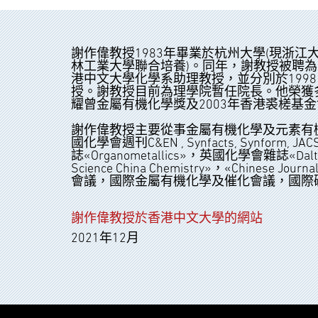
謝作偉教授1983年畢業於杭州大學(現浙江
林工業大學聯合培養)。同年，謝教授被聘為
港中文大學化學系助理教授，並分別於1998、
授。謝教授目前為理學院暫任院長。他榮獲多
耀曾金屬有機化學獎及2003年香港裘槎基
謝作偉教授主要從事金屬有機化學及元素有機
國化學會週刊C&EN , Synfacts, Synfo
誌«Organometallics»，英國化學會雜誌«Dalt
Science China Chemistry»，«Ch
會議，國際金屬有機化學及催化會議，國際
謝作偉教授於香港中文大學的網站
2021年12月