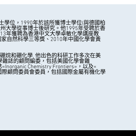
士學位，1990年於該所獲博士學位(與德國柏
州大學從事博士後研究。他1995年受聘於香
2013年獲聘為香港中文大學卓敏化學講座教
國家自然科學三等獎、2010年中國化學會黃
硼烷和硼化學, 他出色的科研工作多次在美
教授曾擔任多本化學雜誌的顧問編委，包括美國化學會雜
anic Chemistry Frontiers»，以及«
國際系列化學會議的國際顧問委員會委員，包括國際金屬有機化學