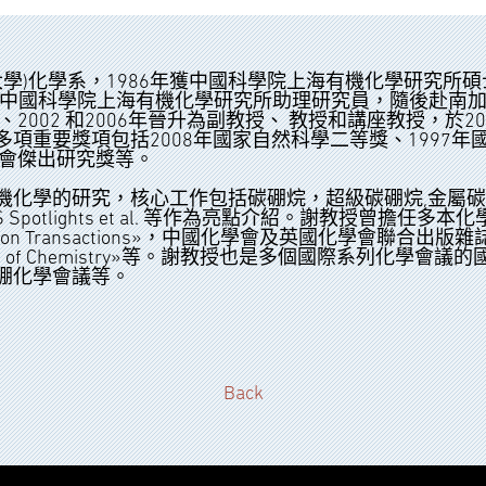
大學)化學系，1986年獲中國科學院上海有機化學研究所碩
中國科學院上海有機化學研究所助理研究員，隨後赴南加
2002 和2006年晉升為副教授、 教授和講座教授，於
項重要獎項包括2008年國家自然科學二等獎、1997年
金會傑出研究獎等。
化學的研究，核心工作包括碳硼烷，超級碳硼烷,金屬碳
rm, JACS Spotlights et al. 等作為亮點介紹。謝
on Transactions»，中國化學會及英國化學會聯合出版雜誌«Inorg
inese Journal of Chemistry»等。謝教授也是多個
硼化學會議等。
Back